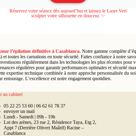
Réservez votre séance dès aujourd’hui et laissez le Laser Vert
sculpter votre silhouette en douceur. ✨
pour l’épilation définitive à Casablanca
. Notre gamme complète d’équ
és) et toutes les carnations en toute sécurité. Faites confiance à notre sa
investissons régulièrement dans les technologies les plus récentes pour vo
ntenances régulières pour garantir performances optimales et sécurité m
tte expertise technique combinée à notre approche personnalisée du soin 
r entourage. L’excellence est notre engagement quotidien.
r au cabinet
05 22 25 53 60 | 06 62 61 78 37
envoyer un mail
Lundi - Samedi | 09h - 19h
Lot des arènes, 23 rue 2, Résidence Taya, Etg 2,
Appt 7 (Derrière Oliveri Maârif) Racine –
Casablanca