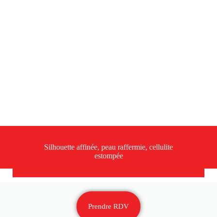
Silhouette affinée, peau raffermie, cellulite
estompée
Prendre RDV