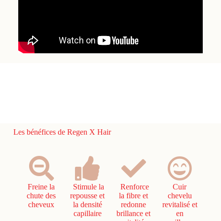
Les bénéfices de Regen X Hair
Freine la
Stimule la
Renforce
Cuir
chute des
repousse et
la fibre et
chevelu
cheveux
la densité
redonne
revitalisé et
capillaire
brillance et
en